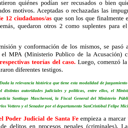
atieron quiénes podían ser recusados o bien qui
ados motivos. Aceptadas o rechazadas las impugn
de 12 ciudadanos/as
que son los que finalmente em
demás, quedaron otros 2 como suplentes para el
dmisión y conformación de los mismos, se pasó a 
o el MPA (Ministerio Publico de la Acusación)
respectivas teorías del caso.
Luego, comenzó la 
raron diferentes testigos.
Dada la relevancia histórica que tiene esta modalidad de juzgamiento 
 distintas autoridades judiciales y políticas, entre ellos, el Mini
usticia Santiago Mascheroni, la Fiscal General del Ministerio Púb
rlos Vottero y el Senador por el departamento San
Cristóbal Felipe Mich
 el Poder Judicial de Santa Fe
empieza a marcar 
de delitos en procesos penales (criminales). La