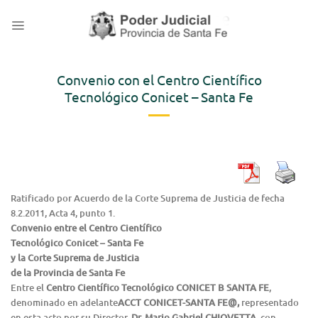
Saltar
al
contenido
Convenio con el Centro Científico
Tecnológico Conicet – Santa Fe
Ratificado por Acuerdo de la Corte Suprema de Justicia de fecha
8.2.2011, Acta 4, punto 1.
Convenio entre el Centro Científico
Tecnológico Conicet – Santa Fe
y la Corte Suprema de Justicia
de la Provincia de Santa Fe
Entre el
Centro Científico Tecnológico CONICET
B
SANTA FE
,
denominado en adelante
A
CCT CONICET-SANTA FE
@
,
representado
en esta acto por su Director,
Dr. Mario Gabriel CHIOVETTA
, con