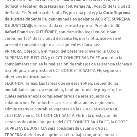
domicilio legal en Ruta Nacional 168, Paraje AEl Pozo@ de la ciudad
de Santa Fe, Provincia de Santa Fe, por una parte; y la
Corte Suprema
de Justicia de Santa Fe
, denominada en adelante
A
CORTE SUPREMA
DE JUSTICIA
@
, representada en este acto por su Presidente
Dr.
Rafael Francisco GUTIÉRREZ
, con domicilio legal en calle San
Jerónimo 1551 de la ciudad de Santa Fe, por la otra, acuerdan el
presente convenio sujeto a las siguientes cláusulas:
PRIMERA: Objeto: En el marco del presente convenio la CORTE
SUPREMA DE JUSTICIA y el CCT CONICET-SANTA FE acuerdan la
complementación en la realización de trabajos de asistencia técnica y
tecnológica, que presta el CCT CONICET B SANTA FE, según sus
objetivos institucionales.
SEGUNDA: Tareas: Las tareas que se desarrollen, siguiendo las
modalidades que correspondan, tendrán forma de proyecto, los
cuales serán anexos complementarios de este acuerdo de
colaboración. En todos los casos se aplicarán los regímenes
administrativos contables vigentes en la CORTE SUPREMA DE
JUSTICIA y en el CCT CONICET SANTA FE. En la prestación de
servicios de rutina por parte del CCT CONICET SANTA FE, la CORTE
SUPREMA DE JUSTICIA será considerada usuario oficial.
TERCERA: A efectos de optimizar el trabajo conjunto, podrán