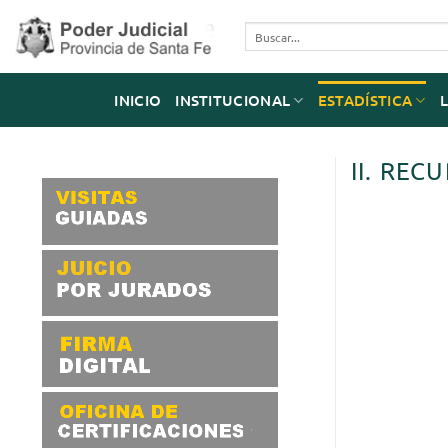
Saltar
al
contenido
INICIO
INSTITUCIONAL
ESTADÍSTICA
II. REC