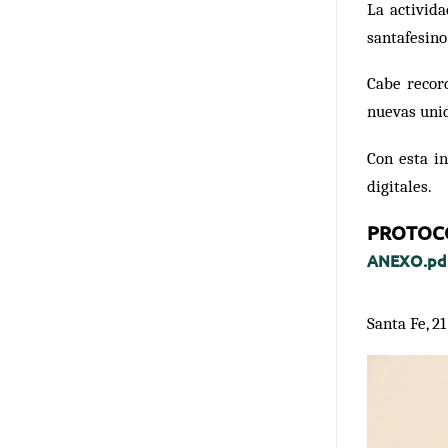
La activid
santafesino
Cabe recor
nuevas unid
Con esta in
digitales.
PROTOC
ANEXO.pd
Santa Fe, 2