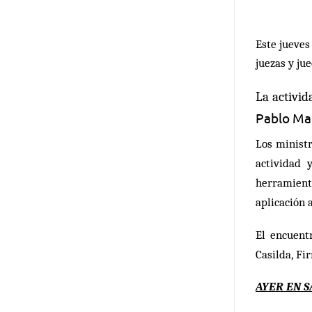
Este jueves
juezas y ju
La activid
Pablo Ma
Los ministr
actividad 
herramient
aplicación 
El encuent
Fi
Casilda,
AYER EN S